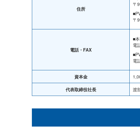
〒9
住所
■
〒9
■
電話
電話・FAX
■
電話
資本金
1,
代表取締役社長
渡